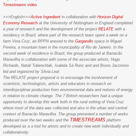
Timestreams video
>>>English<<<
Active
Ingredient
in collaboration
with
Horizon
Digital
Economy Research
at the University of
Nottingham
in England
completed
a
year of research and
the de
velopment o
f the
project
RE
LATE
with a
residency
in Brazil, where
part of the
research team
spent a week
on
a
farm
Vera
Cruz
,
an RPPN
anexed to the
Gargarullo
space
in
Miguel
Pereira
,
a mountain town
in the municipality
of Rio de Janeiro
.
In
the
second week
of residence
in Brazil
, the group produced
at Barracão
Maravilha in
collaboration
with
some of the
associate
artists
;
Hugo
Richards
,
Natali
Tubenchlak
,
Isabela
Sá
Roriz
and
and
Bruno
Jacomino
led and organized by
Silvia
Le
al.
The
RELATE
project
proposal
is to encourage the
involve
ment of
scientists
,
technologists
,
artists
and educators
in research on
interdispciplinar
production
from
environmental data
and
notions of
energy
in relation
to climate change.
The 7
British
researchers
had a uni
que
opportunity to develop
th
is
work
b
oth
in
the
rural setting of
V
era
Cruz
where most of the data was collected
and
also in the
urban
and central
context of Barracão Marav
ilha
.
The
group
presented
a number of works
TIMESTREAMS
pr
odu
c
ed over t
he two weeks
and the
platform
developed as a
a tool
for
artists and to create new work individually and
collaboratively.