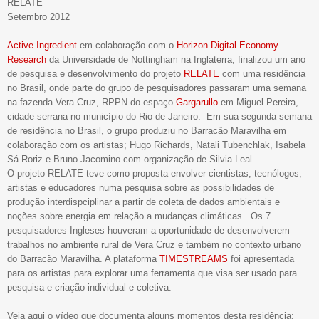
RELATE
Setembro 2012
Active Ingredient
em colaboração com o
Horizon
Digital
Economy
Research
da Universidade de Nottingham na Inglaterra, finalizou um ano
de pesquisa e desenvolvimento do projeto
RELATE
com uma residência
no Brasil, onde parte do grupo de pesquisadores
passaram uma semana
na fazenda Vera Cruz, RPPN do
espaço
Gargarullo
em Miguel Pereira,
cidade serrana no município do Rio de Janeiro.
Em
sua segunda semana
de residência no Brasil, o grupo produziu no
Barracão Maravilha em
colaboração com os artistas; Hugo
Richards,
Natali Tubenchlak,
Isabela
Sá Roriz e Bruno Jacomino
com organização de Silvia Leal.
O projeto RELATE teve como proposta envolver cientistas, tecnólogos,
artistas e educadores numa pesquisa sobre as possibilidades de
produção interdispciplinar a partir de coleta de dados ambientais e
noções sobre energia em relação a mudanças climáticas.
Os 7
pesquisadores Ingleses houveram a oportunidade de
desenvolverem
trabalhos no ambiente rural de Vera Cruz e
também no contex
t
o urbano
do Barracão Maravilha.
A plataforma
TIMESTREAMS
foi apresentada
para os artistas
para explorar
uma
ferramenta q
ue visa ser
us
ado
para
pesquisa e criação individual e coletiva.
Veja aqui
o
v
ídeo que documenta alguns momentos desta residência: